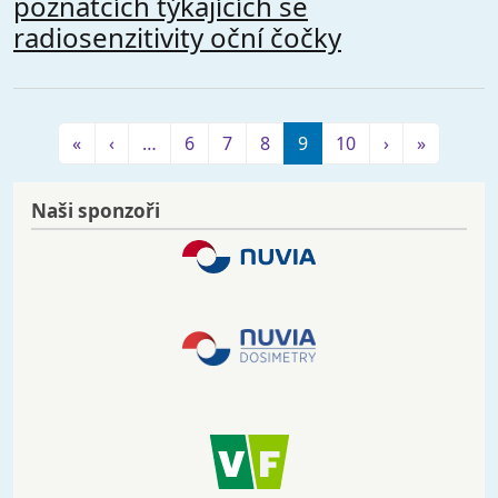
poznatcích týkajících se
radiosenzitivity oční čočky
Pagination
First page
Předchozí stránka
Následující s
Poslední
«
‹
…
6
7
8
9
10
›
»
Naši sponzoři
Image
Image
Image