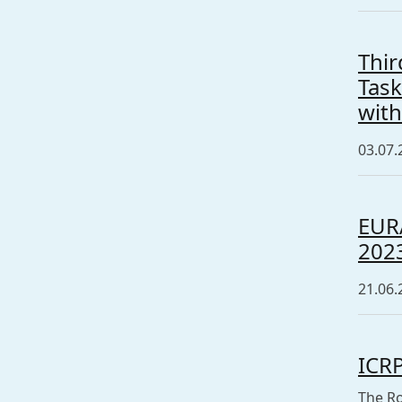
Thir
Task
with
03.07.
EUR
202
21.06.
ICR
The Ro