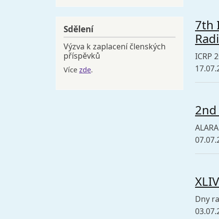
7th 
Sdělení
Radi
Výzva k zaplacení členských
příspěvků
ICRP 
17.07.
Více
zde
.
2nd
ALARA 
07.07.
XLI
Dny ra
03.07.