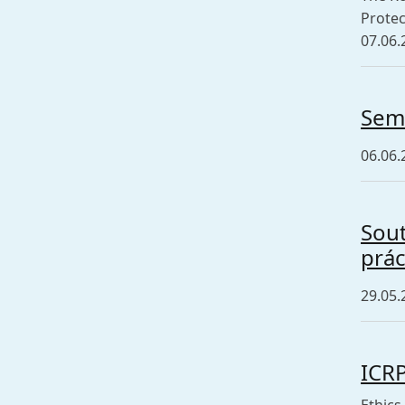
Protec
07.06.
Sem
06.06.
Sout
prác
29.05.
ICRP