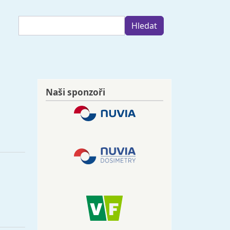
Hledat
Hledat
Naši sponzoři
Image
Image
Image