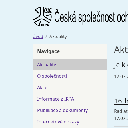
Přejít k hlavnímu obsahu
Úvod
Aktuality
Akt
Navigace
Je k
Aktuality
O společnosti
17.07.
Akce
Informace z IRPA
16th
Publikace a dokumenty
Radiat
17.07.
Internetové odkazy