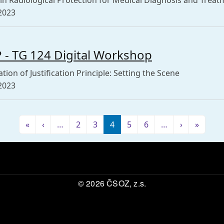
 in Radiological Protection for Medical Diagnosis and Trea
2023
 - TG 124 Digital Workshop
ation of Justification Principle: Setting the Scene
2023
tion
First page
Předchozí stránka
Následující
Posled
«
‹
…
2
3
4
5
6
…
›
»
© 2026 ČSOZ, z.s.