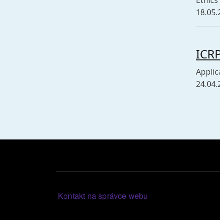
Ethics
18.05.
ICRP
Applic
24.04.
Pagina
Patička
Kontakt na správce webu