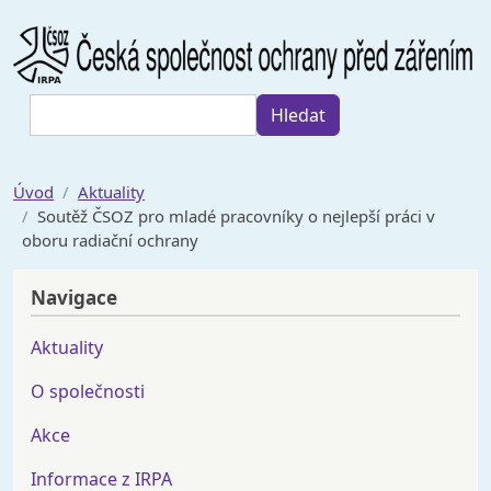
Přejít k hlavnímu obsahu
Hledat
Hledat
Úvod
Aktuality
Soutěž ČSOZ pro mladé pracovníky o nejlepší práci v
oboru radiační ochrany
Navigace
Aktuality
O společnosti
Akce
Informace z IRPA