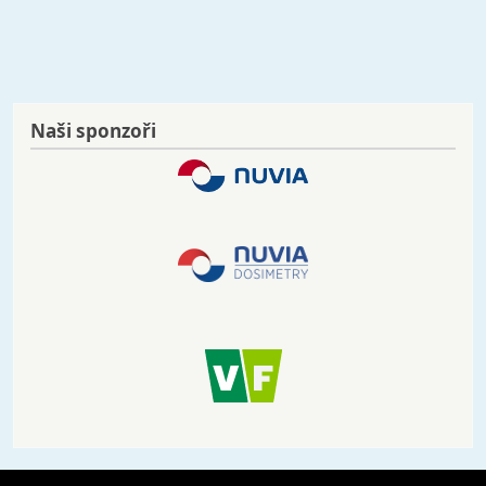
Naši sponzoři
Image
Image
Image