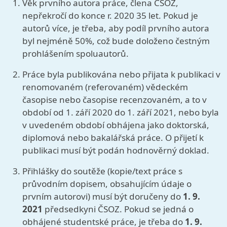
Věk prvního autora práce, člena ČSOZ,
nepřekročí do konce r. 2020 35 let. Pokud je
autorů více, je třeba, aby podíl prvního autora
byl nejméně 50%, což bude doloženo čestným
prohlášením spoluautorů.
Práce byla publikována nebo přijata k publikaci v
renomovaném (referovaném) vědeckém
časopise nebo časopise recenzovaném, a to v
období od 1. září 2020 do 1. září 2021, nebo byla
v uvedeném období obhájena jako doktorská,
diplomová nebo bakalářská práce. O přijetí k
publikaci musí být podán hodnověrný doklad.
Přihlášky do soutěže (kopie/text práce s
průvodním dopisem, obsahujícím údaje o
prvním autorovi) musí být doručeny
do
1
. 9.
2021
předsedkyni ČSOZ
. Pokud se jedná o
obhájené studentské práce, je třeba do
1. 9.