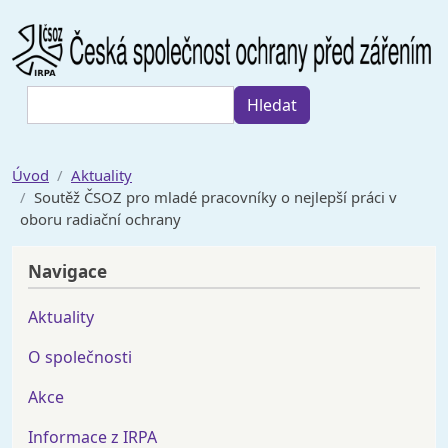
Přejít k hlavnímu obsahu
Hledat
Hledat
Úvod
Aktuality
Soutěž ČSOZ pro mladé pracovníky o nejlepší práci v
oboru radiační ochrany
Navigace
Aktuality
O společnosti
Akce
Informace z IRPA