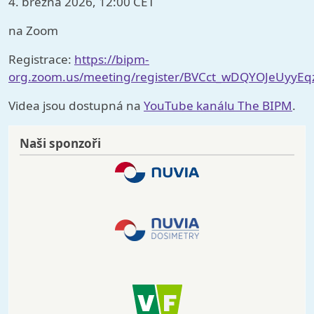
4. března 2026, 12:00 CET
na Zoom
Registrace:
https://bipm-
org.zoom.us/meeting/register/BVCct_wDQYOJeUyyEq
Videa jsou dostupná na
YouTube kanálu The BIPM
.
Naši sponzoři
Image
Image
Image