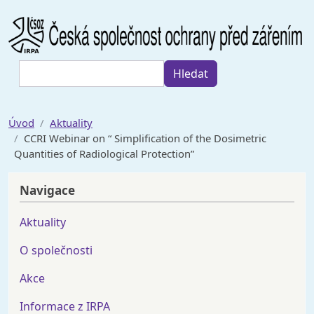
Přejít k hlavnímu obsahu
Hledat
Hledat
Úvod
Aktuality
CCRI Webinar on “ Simplification of the Dosimetric
Quantities of Radiological Protection”
Navigace
Aktuality
O společnosti
Akce
Informace z IRPA